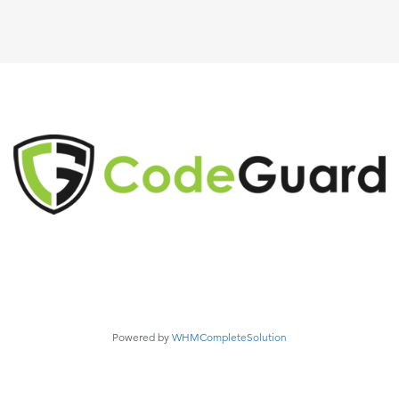
Powered by
WHMCompleteSolution