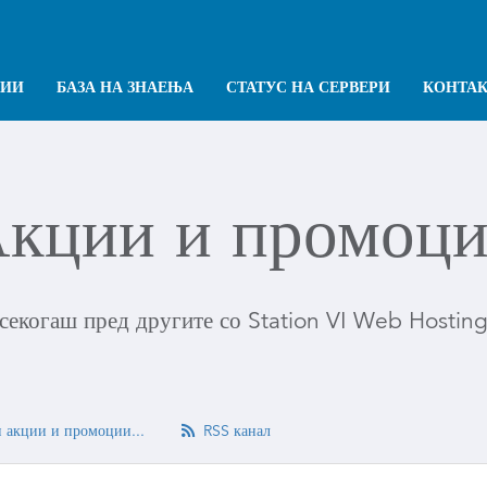
ЦИИ
БАЗА НА ЗНАЕЊА
СТАТУС НА СЕРВЕРИ
КОНТА
кции и промоц
секогаш пред другите со Station VI Web Hostin
 акции и промоции...
RSS канал