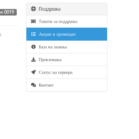
Поддршка
v 0019
Тикети за поддршка
Акции и промоции
e!
База на знаења
Превземања
Статус на сервери
Контакт