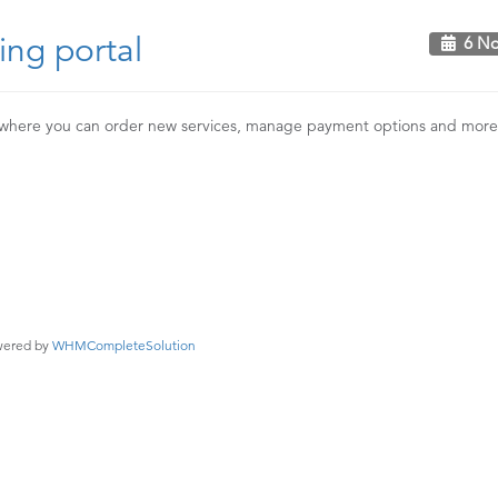
ng portal
6 No
 where you can order new services, manage payment options and mor
ered by
WHMCompleteSolution