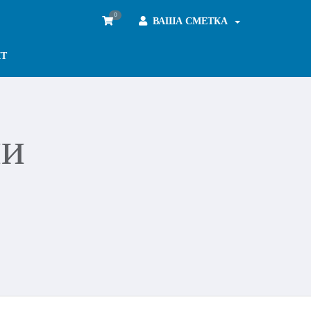
0
ВАША СМЕТКА
КТ
ии
g